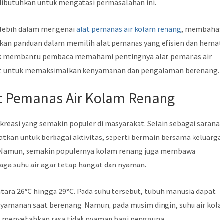
dibutuhkan untuk mengatasi permasalahan ini.
i lebih dalam mengenai
alat pemanas air kolam renang
, membaha
kan panduan dalam memilih alat pemanas yang efisien dan hema
untuk membantu pembaca memahami pentingnya alat pemanas air
pat untuk memaksimalkan kenyamanan dan pengalaman berenang.
t Pemanas Air Kolam Renang
reasi yang semakin populer di masyarakat. Selain sebagai sarana
tkan untuk berbagai aktivitas, seperti bermain bersama keluarg
. Namun, semakin populernya kolam renang juga membawa
aga suhu air agar tetap hangat dan nyaman.
ntara 26°C hingga 29°C. Pada suhu tersebut, tubuh manusia dapat
nyamanan saat berenang. Namun, pada musim dingin, suhu air ko
l, menyebabkan rasa tidak nyaman bagi pengguna.