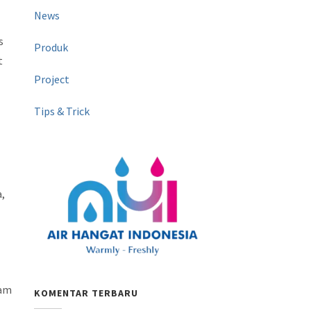
News
s
Produk
t
Project
Tips & Trick
a,
lam
KOMENTAR TERBARU