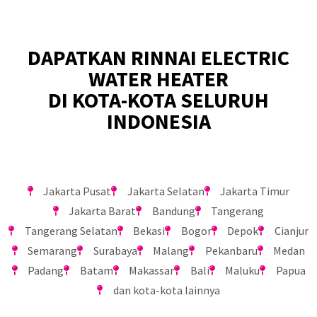
DAPATKAN RINNAI ELECTRIC
WATER HEATER
DI KOTA-KOTA SELURUH
INDONESIA
Jakarta Pusat
Jakarta Selatan
Jakarta Timur
Jakarta Barat
Bandung
Tangerang
Tangerang Selatan
Bekasi
Bogor
Depok
Cianjur
Semarang
Surabaya
Malang
Pekanbaru
Medan
Padang
Batam
Makassar
Bali
Maluku
Papua
dan kota-kota lainnya