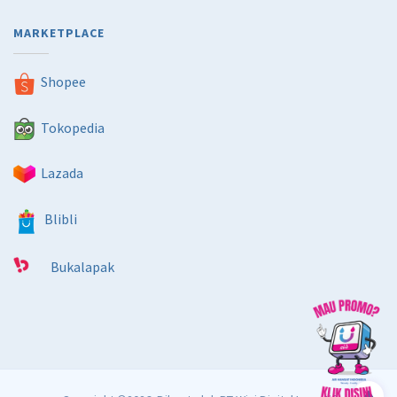
MARKETPLACE
Shopee
Tokopedia
Lazada
Blibli
Bukalapak