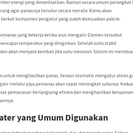
umber energi yang dimanfaatkan. Namun secara umum perangkat i
ng agar panasnya tersalur secara merata. Kamu akan
 berkat komponen pengatur yang sudah disesuaikan pabrik.
emanas yang bekerja ketika arus mengalir. Elemen tersebut
encapai temperatur yang diinginkan. Setelah suhu stabil
an akan menyala kembali jika suhu menurun. Sistem ini membua
untuk menghasilkan panas. Sensor otomatis mengatur aliran g
alir melalui pipa pemanas akan cepat meningkat suhunya. Kedua
roses pemanasan berlangsung efisien dan menghasilkan kenyama
ainnya.
eater yang Umum Digunakan
nian Indonesia antara lain listrik, gas, dan tenaga surya. Setiap