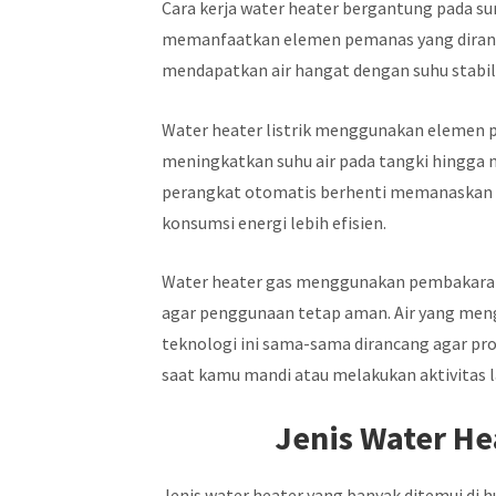
Cara kerja water heater bergantung pada s
memanfaatkan elemen pemanas yang diranca
mendapatkan air hangat dengan suhu stabil
Water heater listrik menggunakan elemen p
meningkatkan suhu air pada tangki hingga m
perangkat otomatis berhenti memanaskan d
konsumsi energi lebih efisien.
Water heater gas menggunakan pembakaran 
agar penggunaan tetap aman. Air yang meng
teknologi ini sama-sama dirancang agar p
saat kamu mandi atau melakukan aktivitas l
Jenis Water H
Jenis water heater yang banyak ditemui di hu