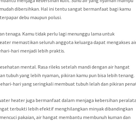
membantu menjaga kebersihan kulit. Suhu air yang nyaman mampu
mudah dibersihkan. Hal ini tentu sangat bermanfaat bagi kamu
n terpapar debu maupun polusi.
dan tenaga. Kamu tidak perlu lagi menunggu lama untuk
heater memastikan seluruh anggota keluarga dapat mengakses ai
ari-hari menjadi lebih praktis.
esehatan mental. Rasa rileks setelah mandi dengan air hangat
 tubuh yang lebih nyaman, pikiran kamu pun bisa lebih tenang.
sehari-hari yang seringkali membuat tubuh lelah dan pikiran pena
water heater juga bermanfaat dalam menjaga kebersihan peralat
angat terbukti lebih efektif menghilangkan minyak dibandingkan
am mencuci pakaian, air hangat membantu membunuh kuman dan