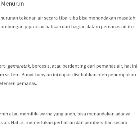
g Menurun
penurunan tekanan air secara tiba-tiba bisa menandakan masalah
i sambungan pipa atau bahkan dari bagian dalam pemanas air itu
erti
gemeretak
, berdesis, atau berdenting dari pemanas air, hal ini
lam sistem. Bunyi-bunyian ini dapat disebabkan oleh penumpukan
n elemen pemanas.
 jernih atau memiliki warna yang aneh, bisa menandakan adanya
s air. Hal ini memerlukan perhatian dan pembersihan secara