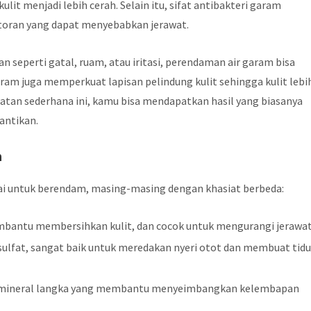
lit menjadi lebih cerah. Selain itu, sifat antibakteri garam
toran yang dapat menyebabkan jerawat.
n seperti gatal, ruam, atau iritasi, perendaman air garam bisa
am juga memperkuat lapisan pelindung kulit sehingga kulit lebi
watan sederhana ini, kamu bisa mendapatkan hasil yang biasanya
cantikan.
n
kai untuk berendam, masing-masing dengan khasiat berbeda:
mbantu membersihkan kulit, dan cocok untuk mengurangi jerawat
fat, sangat baik untuk meredakan nyeri otot dan membuat tidu
mineral langka yang membantu menyeimbangkan kelembapan