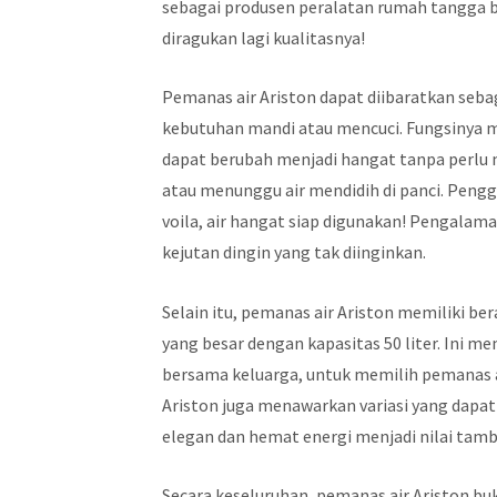
sebagai produsen peralatan rumah tangga be
diragukan lagi kualitasnya!
Pemanas air Ariston dapat diibaratkan seba
kebutuhan mandi atau mencuci. Fungsinya m
dapat berubah menjadi hangat tanpa perlu
atau menunggu air mendidih di panci. Pen
voila, air hangat siap digunakan! Pengal
kejutan dingin yang tak diinginkan.
Selain itu, pemanas air Ariston memiliki ber
yang besar dengan kapasitas 50 liter. Ini 
bersama keluarga, untuk memilih pemanas a
Ariston juga menawarkan variasi yang dapa
elegan dan hemat energi menjadi nilai tamb
Secara keseluruhan, pemanas air Ariston b