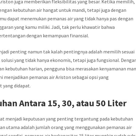
riston juga memberikan fleksibilitas yang besar. Ketika memilih,
ngan kebutuhan air hangat untuk mandi, tetapi juga dengan
amu dapat menemukan pemanas air yang tidak hanya pas dengan
garan yang kamu miliki. Jadi, tak perlu khawatir bahwa
ertentangan dengan kemampuan finansial.
adi penting namun tak kalah pentingnya adalah memilih sesuai
solusi yang tidak hanya ekonomis, tetapi juga fungsional. Denga
gan kebutuhan harian, pengguna bisa merasakan kenyamanan man
ni menjadikan pemanas air Ariston sebagai opsi yang
 yang didapat.
han Antara 15, 30, atau 50 Liter
pat menjadi keputusan yang penting tergantung pada kebutuhan
ngan utama adalah jumlah orang yang menggunakan pemanas air
ggal sendiri, pemanas air berkapasitas 15 liter mungkin sudah cuk