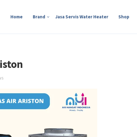
Home
Brand
Jasa Servis Water Heater
Shop
iston
WS