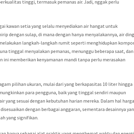
rkualitas tinggi, termasuk pemanas air. Jadi, nggak perlu
gai kawan setia yang selalu menyediakan air hangat untuk
irip dengan sulap, di mana dengan hanya menyalakannya, air ding
 melakukan langkah-langkah rumit seperti menghidupkan kompo
gguna tinggal menyalakan pemanas, menunggu beberapa saat, dan
aman ini memberikan kenyamanan mandi tanpa perlu merasakan
agam pilihan ukuran, mulai dari yang berkapasitas 10 liter hingga
memungkinkan para pengguna, baik yang tinggal sendiri maupun
ir yang sesuai dengan kebutuhan harian mereka. Dalam hal harga
t disesuaikan dengan berbagai anggaran, sementara desainnya ya
ah yang signifikan.
ukan hanya sebagai alat praktis yang menghemat waktu dan energi