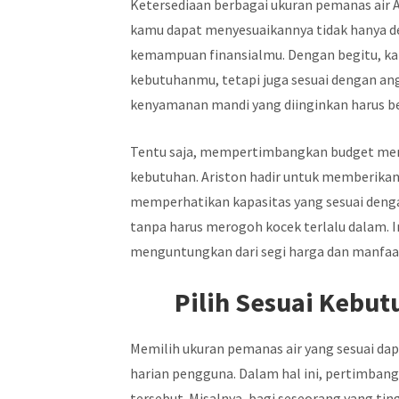
Ketersediaan berbagai ukuran pemanas air A
kamu dapat menyesuaikannya tidak hanya de
kemampuan finansialmu. Dengan begitu, k
kebutuhanmu, tetapi juga sesuai dengan ang
kenyamanan mandi yang diinginkan harus b
Tentu saja, mempertimbangkan budget menj
kebutuhan. Ariston hadir untuk memberikan 
memperhatikan kapasitas yang sesuai den
tanpa harus merogoh kocek terlalu dalam. I
menguntungkan dari segi harga dan manfaat
Pilih Sesuai Kebutu
Memilih ukuran pemanas air yang sesuai da
harian pengguna. Dalam hal ini, pertimba
tersebut. Misalnya, bagi seseorang yang tin