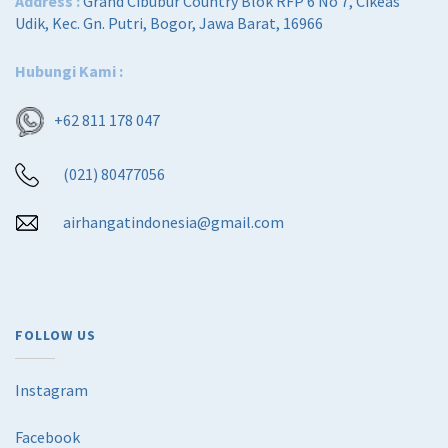
Address :
Grand Cibubur Country Blok RFP 6 No 7, Cikeas
Udik, Kec. Gn. Putri, Bogor, Jawa Barat, 16966
Hubungi Kami :
+62 811 178 047
(021) 80477056
airhangatindonesia@gmail.com
FOLLOW US
Instagram
Facebook