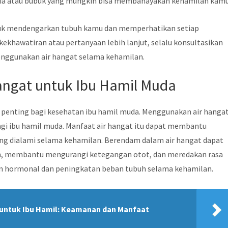
ia atau bubuk yang mungkin bisa membahayakan kehamilan kamu
tuk mendengarkan tubuh kamu dan memperhatikan setiap
kekhawatiran atau pertanyaan lebih lanjut, selalu konsultasikan
nggunakan air hangat selama kehamilan.
angat untuk Ibu Hamil Muda
 penting bagi kesehatan ibu hamil muda. Menggunakan air hanga
gi ibu hamil muda. Manfaat air hangat itu dapat membantu
ng dialami selama kehamilan. Berendam dalam air hangat dapat
n, membantu mengurangi ketegangan otot, dan meredakan rasa
an hormonal dan peningkatan beban tubuh selama kehamilan.
 untuk Ibu Hamil: Keamanan dan Manfaat