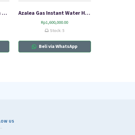
Rinnai Kompor Tanam Gas HOB RB-712N (S)
Azalea Gas Instant Water Heater AYGWH6B
Rp
1,600,000.00
Stock: 5
Beli via WhatsApp
LOW US