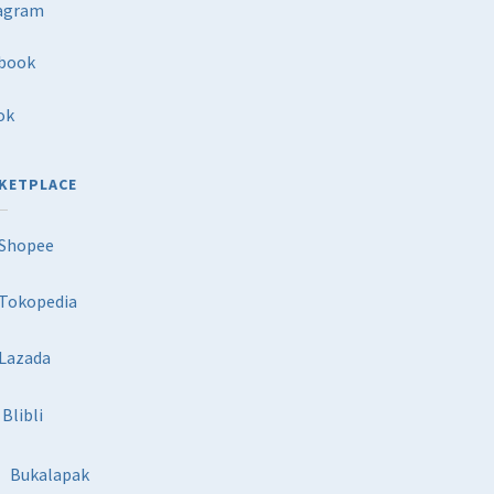
agram
book
ok
KETPLACE
Shopee
Tokopedia
Lazada
Blibli
Bukalapak