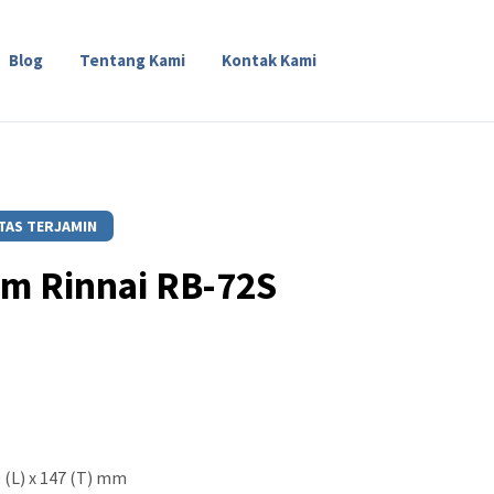
Blog
Tentang Kami
Kontak Kami
TAS TERJAMIN
m Rinnai RB-72S
60 (L) x 147 (T) mm