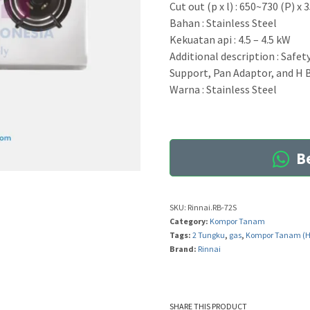
Cut out (p x l) : 650~730 (P) 
Bahan : Stainless Steel
Kekuatan api : 4.5 – 4.5 kW
Additional description : Safet
Support, Pan Adaptor, and H
Warna : Stainless Steel
Be
SKU:
Rinnai.RB-72S
Category:
Kompor Tanam
Tags:
2 Tungku
,
gas
,
Kompor Tanam (
Brand:
Rinnai
SHARE THIS PRODUCT