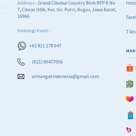
2
5
Address :
Grand Cibubur Country Blok RFP 6 No
Inst
,
2
7, Cikeas Udik, Kec. Gn. Putri, Bogor, Jawa Barat,
6
5
16966
Face
0
,
0
0
Hubungi Kami :
Tikt
,
0
0
0
0
.
+62 811 178 047
0
0
MAR
.
0
(021) 80477056
0
.
0
.
airhangatindonesia@gmail.com