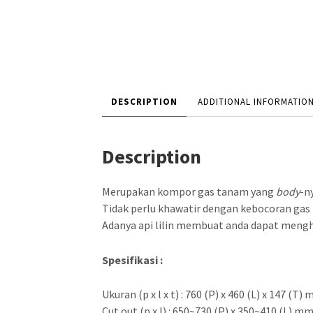
DESCRIPTION
ADDITIONAL INFORMATIO
Description
Merupakan kompor gas tanam yang
body
-n
Tidak perlu khawatir dengan kebocoran gas
Adanya api lilin membuat anda dapat mengh
Spesifikasi :
Ukuran (p x l x t) : 760 (P) x 460 (L) x 147 (T)
Cut out (p x l) : 650~730 (P) x 350~410 (L) m