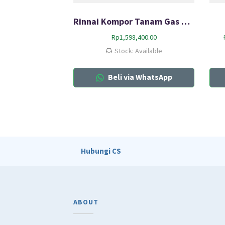
Rinnai Kompor Tanam Gas HOB RB-311N (GB)
Rp
1,598,400.00
Stock: Available
Beli via WhatsApp
Hubungi CS
ABOUT