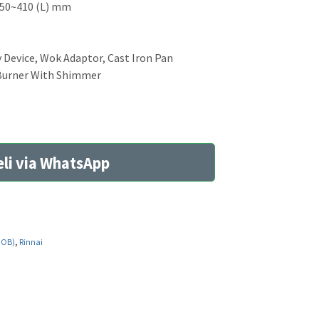
x 350~410 (L) mm
y Device, Wok Adaptor, Cast Iron Pan
 Burner With Shimmer
li via WhatsApp
HOB)
,
Rinnai