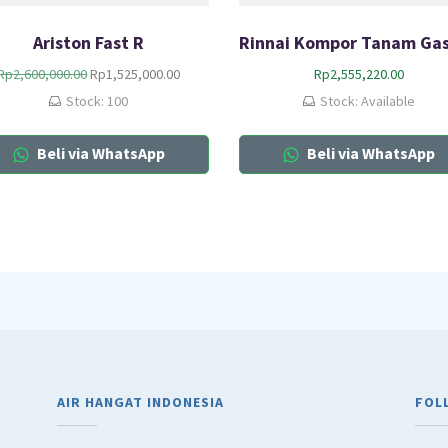
Ariston Fast R
O
C
Rp
2,600,000.00
Rp
1,525,000.00
Rp
2,555,220.00
r
u
Stock: 100
Stock: Available
i
r
g
r
Beli via WhatsApp
Beli via WhatsApp
i
e
n
n
a
t
l
p
p
r
r
i
i
c
c
e
e
i
w
s
a
:
s
R
:
p
AIR HANGAT INDONESIA
FOL
R
1
p
,