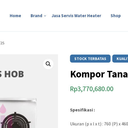
Home
Brand
Jasa Servis Water Heater
Shop
72S
STOCK TERBATAS
KUALI
Kompor Tana
Rp
3,770,680.00
Spesifikasi :
Ukuran (p x l x t) : 760 (P) x 4