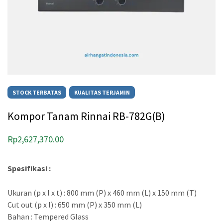
STOCK TERBATAS
KUALITAS TERJAMIN
Kompor Tanam Rinnai RB-782G(B)
Rp
2,627,370.00
Spesifikasi :
Ukuran (p x l x t) : 800 mm (P) x 460 mm (L) x 150 mm (T)
Cut out (p x l) : 650 mm (P) x 350 mm (L)
Bahan : Tempered Glass