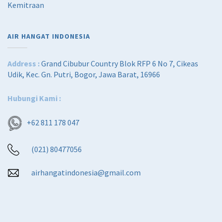
Kemitraan
0
0
.
0
0
.
0
AIR HANGAT INDONESIA
.
Address :
Grand Cibubur Country Blok RFP 6 No 7, Cikeas
Udik, Kec. Gn. Putri, Bogor, Jawa Barat, 16966
Hubungi Kami :
+62 811 178 047
(021) 80477056
airhangatindonesia@gmail.com