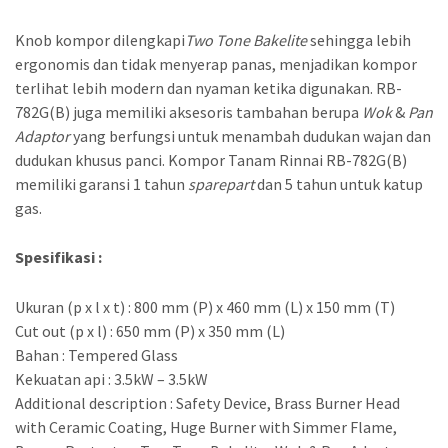
Knob kompor dilengkapi
Two Tone Bakelite
sehingga lebih
ergonomis dan tidak menyerap panas, menjadikan kompor
terlihat lebih modern dan nyaman ketika digunakan. RB-
782G(B) juga memiliki aksesoris tambahan berupa
W
ok
&
Pan
Adaptor
yang berfungsi untuk menambah dudukan wajan dan
dudukan khusus panci. Kompor Tanam Rinnai RB-782G(B)
memiliki garansi 1 tahun
sparepart
dan 5 tahun untuk katup
gas.
Spesifikasi :
Ukuran (p x l x t) : 800 mm (P) x 460 mm (L) x 150 mm (T)
Cut out (p x l) : 650 mm (P) x 350 mm (L)
Bahan : Tempered Glass
Kekuatan api : 3.5kW – 3.5kW
Additional description : Safety Device, Brass Burner Head
with Ceramic Coating, Huge Burner with Simmer Flame,