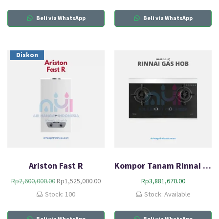
Beli via WhatsApp
Beli via WhatsApp
Diskon
Ariston Fast R
Kompor Tanam Rinnai RB-7512D(G)
O
C
Rp
2,600,000.00
Rp
1,525,000.00
Rp
3,881,670.00
r
u
Stock: 100
Stock: Available
i
r
g
r
Beli via WhatsApp
Beli via WhatsApp