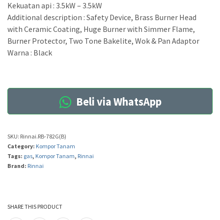
Kekuatan api : 3.5kW – 3.5kW
Additional description : Safety Device, Brass Burner Head
with Ceramic Coating, Huge Burner with Simmer Flame,
Burner Protector, Two Tone Bakelite, Wok & Pan Adaptor
Warna : Black
Beli via WhatsApp
SKU:
Rinnai.RB-782G(B)
Category:
Kompor Tanam
Tags:
gas
,
Kompor Tanam
,
Rinnai
Brand:
Rinnai
SHARE THIS PRODUCT