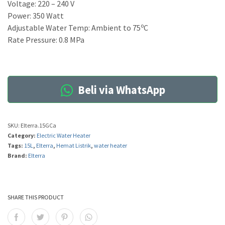
Voltage: 220 – 240 V
Power: 350 Watt
o
Adjustable Water Temp: Ambient to 75
C
Rate Pressure: 0.8 MPa
Beli via WhatsApp
SKU:
Elterra.15GCa
Category:
Electric Water Heater
Tags:
15L
,
Elterra
,
Hemat Listrik
,
water heater
Brand:
Elterra
SHARE THIS PRODUCT