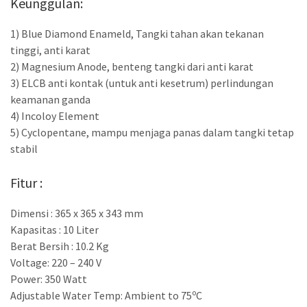
Keunggulan:
1) Blue Diamond Enameld, Tangki tahan akan tekanan
tinggi, anti karat
2) Magnesium Anode, benteng tangki dari anti karat
3) ELCB anti kontak (untuk anti kesetrum) perlindungan
keamanan ganda
4) Incoloy Element
5) Cyclopentane, mampu menjaga panas dalam tangki tetap
stabil
Fitur :
Dimensi : 365 x 365 x 343 mm
Kapasitas : 10 Liter
Berat Bersih : 10.2 Kg
Voltage: 220 – 240 V
Power: 350 Watt
o
Adjustable Water Temp: Ambient to 75
C