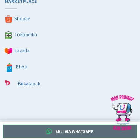
MARKETPLACE
Shopee
Tokopedia
Lazada
Blibli
Bukalapak
Copyright ©2026. Dibuat oleh
PT Wivi Digital Inovatif
BELI VIA WHATSAPP