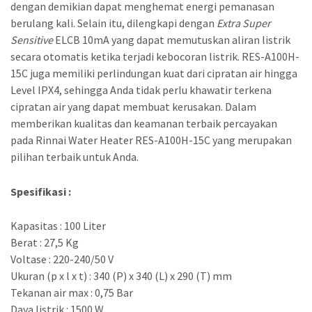
dengan demikian dapat menghemat energi pemanasan
berulang kali. Selain itu, dilengkapi dengan
Extra Super
Sensitive
ELCB 10mA yang dapat memutuskan aliran listrik
secara otomatis ketika terjadi kebocoran listrik. RES-A100H-
15C juga memiliki perlindungan kuat dari cipratan air hingga
Level IPX4, sehingga Anda tidak perlu khawatir terkena
cipratan air yang dapat membuat kerusakan. Dalam
memberikan kualitas dan keamanan terbaik percayakan
pada Rinnai Water Heater RES-A100H-15C yang merupakan
pilihan terbaik untuk Anda.
Spesifikasi :
Kapasitas : 100 Liter
Berat : 27,5 Kg
Voltase : 220-240/50 V
Ukuran (p x l x t) : 340 (P) x 340 (L) x 290 (T) mm
Tekanan air max : 0,75 Bar
Daya listrik : 1500 W