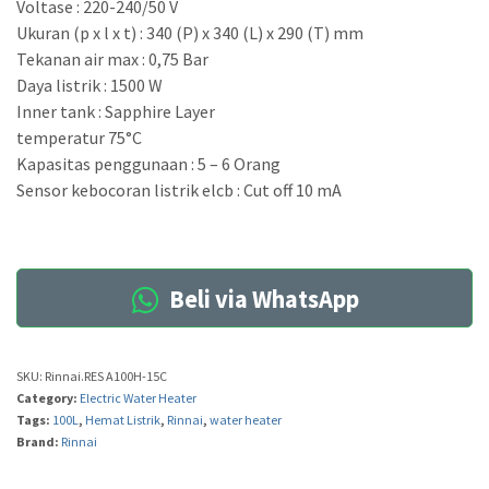
Voltase : 220-240/50 V
Ukuran (p x l x t) : 340 (P) x 340 (L) x 290 (T) mm
Tekanan air max : 0,75 Bar
Daya listrik : 1500 W
Inner tank : Sapphire Layer
temperatur 75°C
Kapasitas penggunaan : 5 – 6 Orang
Sensor kebocoran listrik elcb : Cut off 10 mA
Beli via WhatsApp
SKU:
Rinnai.RES A100H-15C
Category:
Electric Water Heater
Tags:
100L
,
Hemat Listrik
,
Rinnai
,
water heater
Brand:
Rinnai