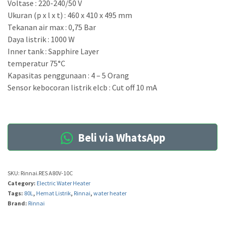
Voltase : 220-240/50 V
Ukuran (p x l x t) : 460 x 410 x 495 mm
Tekanan air max : 0,75 Bar
Daya listrik : 1000 W
Inner tank : Sapphire Layer
temperatur 75°C
Kapasitas penggunaan : 4 – 5 Orang
Sensor kebocoran listrik elcb : Cut off 10 mA
Beli via WhatsApp
SKU:
Rinnai.RES A80V-10C
Category:
Electric Water Heater
Tags:
80L
,
Hemat Listrik
,
Rinnai
,
water heater
Brand:
Rinnai