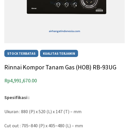
STOCK TERBATAS
KUALITAS TERJAMIN
Rinnai Kompor Tanam Gas (HOB) RB-93UG
Rp
4,991,670.00
Spesifikasi :
Ukuran : 880 (P) x 520 (L) x 147 (T) – mm
Cut out : 705~840 (P) x 405~480 (L) – mm