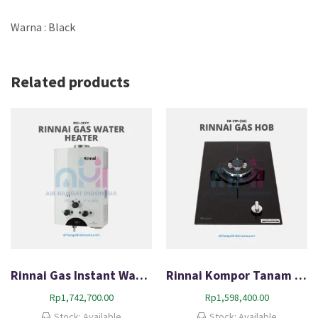
Warna : Black
Related products
Rinnai Gas Instant Water Heater REU-5CFC
Rinnai Kompor Tanam Gas HOB RB-311N (GB)
Rp
1,742,700.00
Rp
1,598,400.00
Stock: Available
Stock: Available