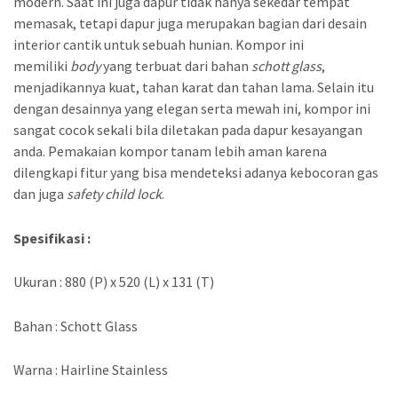
modern. Saat ini juga dapur tidak hanya sekedar tempat
memasak, tetapi dapur juga merupakan bagian dari desain
interior cantik untuk sebuah hunian. Kompor ini
memiliki
body
yang terbuat dari bahan
schott glass
,
menjadikannya kuat, tahan karat dan tahan lama. Selain itu
dengan desainnya yang elegan serta mewah ini, kompor ini
sangat cocok sekali bila diletakan pada dapur kesayangan
anda. Pemakaian kompor tanam lebih aman karena
dilengkapi fitur yang bisa mendeteksi adanya kebocoran gas
dan juga
safety child lock
.
Spesifikasi :
Ukuran : 880 (P) x 520 (L) x 131 (T)
Bahan : Schott Glass
Warna : Hairline Stainless