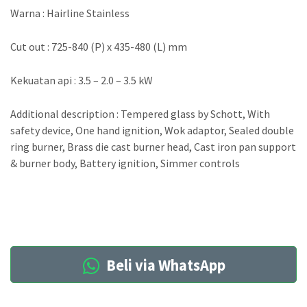
Warna : Hairline Stainless
Cut out : 725-840 (P) x 435-480 (L) mm
Kekuatan api : 3.5 – 2.0 – 3.5 kW
Additional description : Tempered glass by Schott, With
safety device, One hand ignition, Wok adaptor, Sealed double
ring burner, Brass die cast burner head, Cast iron pan support
& burner body, Battery ignition, Simmer controls
Beli via WhatsApp