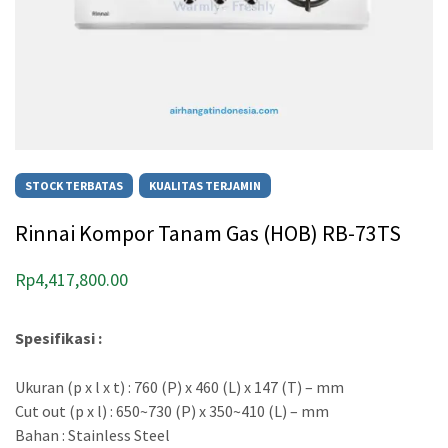
STOCK TERBATAS
KUALITAS TERJAMIN
Rinnai Kompor Tanam Gas (HOB) RB-73TS
Rp
4,417,800.00
Spesifikasi :
Ukuran (p x l x t) : 760 (P) x 460 (L) x 147 (T) – mm
Cut out (p x l) : 650~730 (P) x 350~410 (L) – mm
Bahan : Stainless Steel