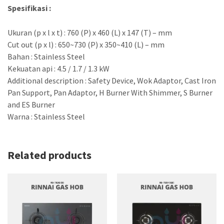
Spesifikasi :
Ukuran (p x l x t) : 760 (P) x 460 (L) x 147 (T) – mm
Cut out (p x l) : 650~730 (P) x 350~410 (L) – mm
Bahan : Stainless Steel
Kekuatan api : 4.5 / 1.7 / 1.3 kW
Additional description : Safety Device, Wok Adaptor, Cast Iron
Pan Support, Pan Adaptor, H Burner With Shimmer, S Burner
and ES Burner
Warna : Stainless Steel
Related products