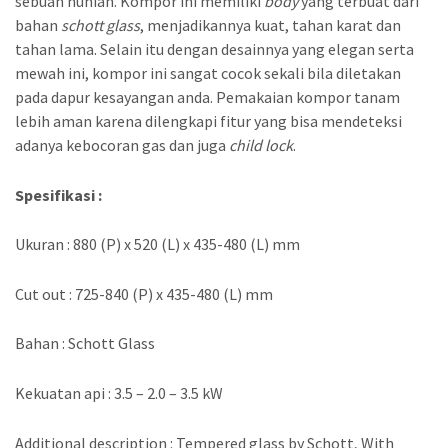
sebuah hunian. Kompor ini memiliki
body
yang terbuat dari
bahan
schott glass
, menjadikannya kuat, tahan karat dan
tahan lama. Selain itu dengan desainnya yang elegan serta
mewah ini, kompor ini sangat cocok sekali bila diletakan
pada dapur kesayangan anda. Pemakaian kompor tanam
lebih aman karena dilengkapi fitur yang bisa mendeteksi
adanya kebocoran gas dan juga
child lock
.
Spesifikasi :
Ukuran : 880 (P) x 520 (L) x 435-480 (L) mm
Cut out : 725-840 (P) x 435-480 (L) mm
Bahan : Schott Glass
Kekuatan api : 3.5 – 2.0 – 3.5 kW
Additional description : Tempered glass by Schott, With