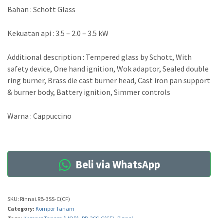
Bahan : Schott Glass
Kekuatan api : 3.5 – 2.0 – 3.5 kW
Additional description : Tempered glass by Schott, With
safety device, One hand ignition, Wok adaptor, Sealed double
ring burner, Brass die cast burner head, Cast iron pan support
& burner body, Battery ignition, Simmer controls
Warna : Cappuccino
Beli via WhatsApp
SKU:
Rinnai.RB-3SS-C(CF)
Category:
Kompor Tanam