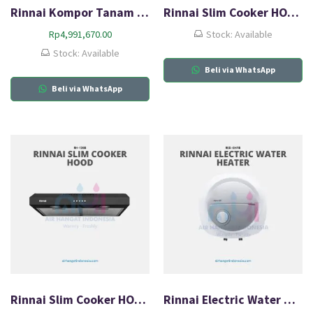
Rinnai Kompor Tanam Gas (HOB) RB-93UG
Rinnai Slim Cooker HOOD RH-127SS
Rp
4,991,670.00
Stock: Available
Stock: Available
Beli via WhatsApp
Beli via WhatsApp
Rinnai Slim Cooker HOOD RH-126B
Rinnai Electric Water Heater RES-EH115