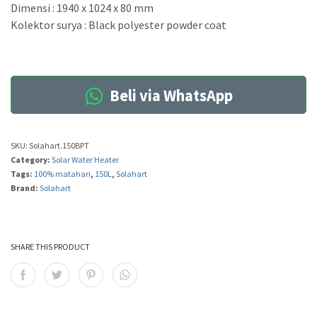
Dimensi : 1940 x 1024 x 80 mm
Kolektor surya : Black polyester powder coat
Beli via WhatsApp
SKU:
Solahart.150BPT
Category:
Solar Water Heater
Tags:
100% matahari
,
150L
,
Solahart
Brand:
Solahart
SHARE THIS PRODUCT