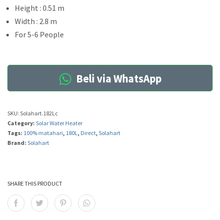
Height : 0.51 m
Width : 2.8 m
For 5-6 People
Beli via WhatsApp
SKU:
Solahart.182Lc
Category:
Solar Water Heater
Tags:
100% matahari
,
180L
,
Direct
,
Solahart
Brand:
Solahart
SHARE THIS PRODUCT