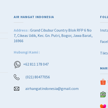
AIR HANGAT INDONESIA
FOL
Address :
Grand Cibubur Country Blok RFP 6 No
Inst
7, Cikeas Udik, Kec. Gn. Putri, Bogor, Jawa Barat,
16966
Face
Hubungi Kami :
Tikt
+62 811 178 047
MAR
(021) 80477056
airhangatindonesia@gmail.com