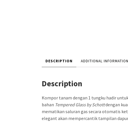
DESCRIPTION
ADDITIONAL INFORMATIO
Description
Kompor tanam dengan 1 tungku hadir untuk
bahan
T
empered Glass by Schott
dengan kual
mematikan saluran gas secara otomatis ket
elegant akan mempercantik tampilan dapu