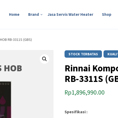
Home
Brand
Jasa Servis Water Heater
Shop
 HOB RB-3311S (GBS)
STOCK TERBATAS
KUALI
Rinnai Komp
RB-3311S (G
Rp
1,896,990.00
Spesifikasi :