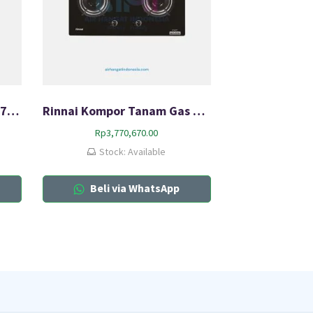
Kompor Tanam Rinnai RB-72SV (GB)
Rinnai Kompor Tanam Gas HOB RB-72G
Rp
3,770,670.00
Stock: Available
Beli via WhatsApp