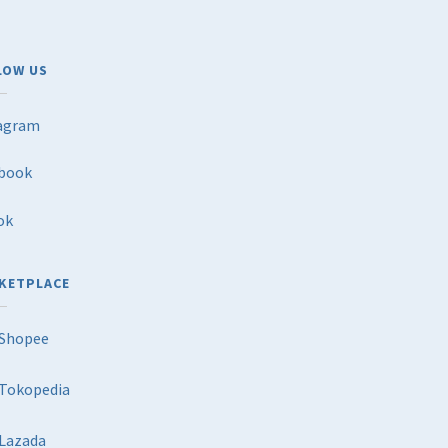
LOW US
agram
book
ok
KETPLACE
Shopee
Tokopedia
Lazada