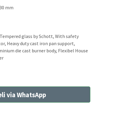
x 130 mm
k Tempered glass by Schott, With safety
or, Heavy duty cast iron pan support,
minium die cast burner body, Flexibel House
er
li via WhatsApp