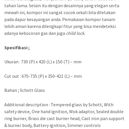
tahan lama. Selain itu dengan desainnya yang elegan serta
mewah ini, kompor ini sangat cocok sekali bila diletakan
pada dapur kesayangan anda. Pemakaian kompor tanam
lebih aman karena dilengkapi fitur yang bisa mendeteksi
adanya kebocoran gas dan juga
child lock
.
Spesifikasi ;
Ukuran : 730 (P) x 420 (L) x 150 (T) – mm
Cut out : 670-735 (P) x 350-421 (L) – mm
Bahan ; Schott Glass
Additional description : Tempered glass by Schott, With
safety device, One hand ignition, Wok adaptor, Sealed double
ring burner, Brass die cast burner head, Cast iron pan support
& burner body, Battery ignition, Simmer controls