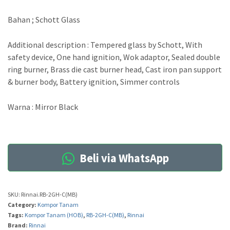
Bahan ; Schott Glass
Additional description : Tempered glass by Schott, With
safety device, One hand ignition, Wok adaptor, Sealed double
ring burner, Brass die cast burner head, Cast iron pan support
& burner body, Battery ignition, Simmer controls
Warna : Mirror Black
Beli via WhatsApp
SKU:
Rinnai.RB-2GH-C(MB)
Category:
Kompor Tanam
Tags:
Kompor Tanam (HOB)
,
RB-2GH-C(MB)
,
Rinnai
Brand:
Rinnai