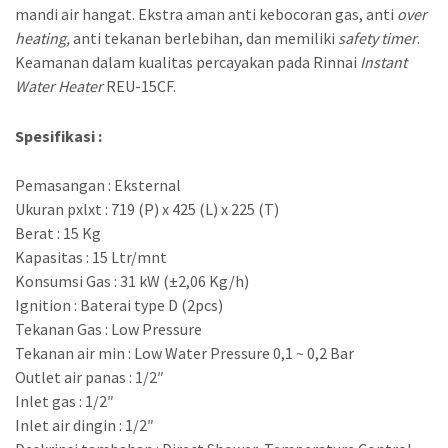
mandi air hangat. Ekstra aman anti kebocoran gas, anti
over
heating,
anti tekanan berlebihan, dan memiliki
safety timer
.
Keamanan dalam kualitas percayakan pada Rinnai
Instant
Water Heater
REU-15CF.
Spesifikasi :
Pemasangan : Eksternal
Ukuran pxlxt : 719 (P) x 425 (L) x 225 (T)
Berat : 15 Kg
Kapasitas : 15 Ltr/mnt
Konsumsi Gas : 31 kW (±2,06 Kg/h)
Ignition : Baterai type D (2pcs)
Tekanan Gas : Low Pressure
Tekanan air min : Low Water Pressure 0,1 ~ 0,2 Bar
Outlet air panas : 1/2″
Inlet gas : 1/2″
Inlet air dingin : 1/2″