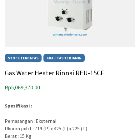
STOCK TERBATAS
KUALITAS TERJAMIN
Gas Water Heater Rinnai REU-15CF
Rp
5,069,370.00
Spesifikasi :
Pemasangan : Eksternal
Ukuran pxlxt : 719 (P) x 425 (L) x 225 (T)
Berat : 15 Kg