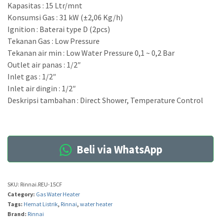
Kapasitas : 15 Ltr/mnt
Konsumsi Gas : 31 kW (±2,06 Kg/h)
Ignition : Baterai type D (2pcs)
Tekanan Gas : Low Pressure
Tekanan air min : Low Water Pressure 0,1 ~ 0,2 Bar
Outlet air panas : 1/2″
Inlet gas : 1/2″
Inlet air dingin : 1/2″
Deskripsi tambahan : Direct Shower, Temperature Control
Beli via WhatsApp
SKU:
Rinnai.REU-15CF
Category:
Gas Water Heater
Tags:
Hemat Listrik
,
Rinnai
,
water heater
Brand:
Rinnai