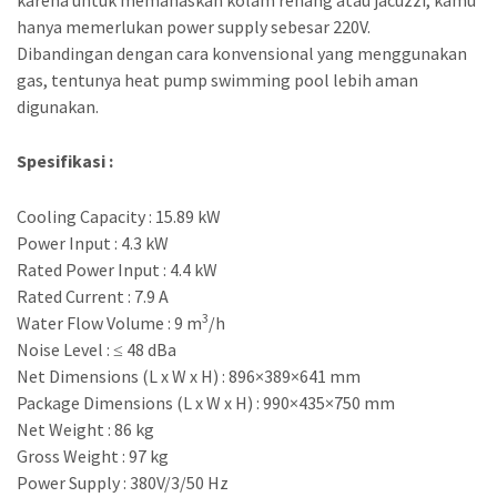
hanya memerlukan power supply sebesar 220V.
Dibandingan dengan cara konvensional yang menggunakan
gas, tentunya heat pump swimming pool lebih aman
digunakan.
Spesifikasi :
Cooling Capacity : 15.89 kW
Power Input : 4.3 kW
Rated Power Input : 4.4 kW
Rated Current : 7.9 A
3
Water Flow Volume : 9 m
/h
Noise Level : ≤ 48 dBa
Net Dimensions (L x W x H) : 896×389×641 mm
Package Dimensions (L x W x H) : 990×435×750 mm
Net Weight : 86 kg
Gross Weight : 97 kg
Power Supply : 380V/3/50 Hz