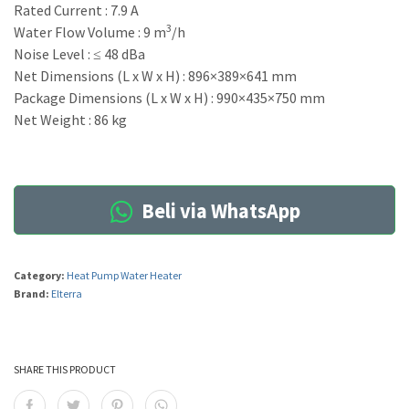
Rated Current : 7.9 A
3
Water Flow Volume : 9 m
/h
Noise Level : ≤ 48 dBa
Net Dimensions (L x W x H) : 896×389×641 mm
Package Dimensions (L x W x H) : 990×435×750 mm
Net Weight : 86 kg
Beli via WhatsApp
Category:
Heat Pump Water Heater
Brand:
Elterra
SHARE THIS PRODUCT