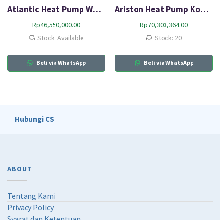
Atlantic Heat Pump Water Heater Portable Calypso VM 150L
Ariston Heat Pump Komersial AR 6 PM
Rp
46,550,000.00
Rp
70,303,364.00
Stock: Available
Stock: 20
Beli via WhatsApp
Beli via WhatsApp
Hubungi CS
ABOUT
Tentang Kami
Privacy Policy
Syarat dan Ketentuan