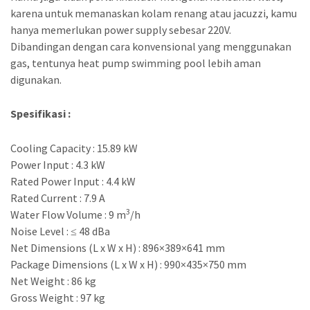
karena untuk memanaskan kolam renang atau jacuzzi, kamu
hanya memerlukan power supply sebesar 220V.
Dibandingan dengan cara konvensional yang menggunakan
gas, tentunya heat pump swimming pool lebih aman
digunakan.
Spesifikasi :
Cooling Capacity : 15.89 kW
Power Input : 4.3 kW
Rated Power Input : 4.4 kW
Rated Current : 7.9 A
3
Water Flow Volume : 9 m
/h
Noise Level : ≤ 48 dBa
Net Dimensions (L x W x H) : 896×389×641 mm
Package Dimensions (L x W x H) : 990×435×750 mm
Net Weight : 86 kg
Gross Weight : 97 kg