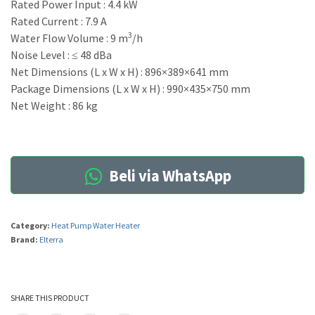
Rated Power Input : 4.4 kW
Rated Current : 7.9 A
3
Water Flow Volume : 9 m
/h
Noise Level : ≤ 48 dBa
Net Dimensions (L x W x H) : 896×389×641 mm
Package Dimensions (L x W x H) : 990×435×750 mm
Net Weight : 86 kg
Beli via WhatsApp
Category:
Heat Pump Water Heater
Brand:
Elterra
SHARE THIS PRODUCT