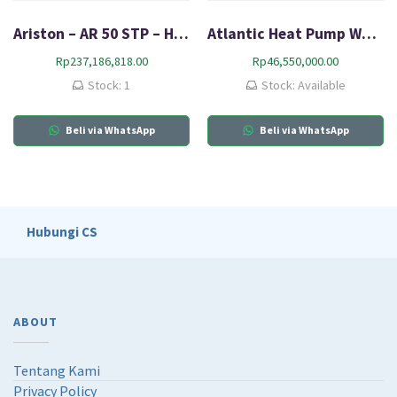
Ariston – AR 50 STP – Heat Pump
Atlantic Heat Pump Water Heater Portable Calypso VM 150L
Rp
237,186,818.00
Rp
46,550,000.00
Stock: 1
Stock: Available
Beli via WhatsApp
Beli via WhatsApp
Hubungi CS
ABOUT
Tentang Kami
Privacy Policy