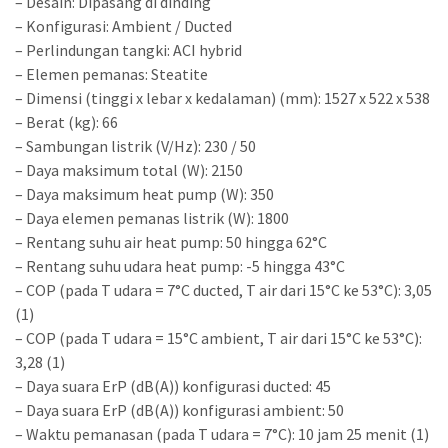
– Desain: Dipasang di dinding
– Konfigurasi: Ambient / Ducted
– Perlindungan tangki: ACI hybrid
– Elemen pemanas: Steatite
– Dimensi (tinggi x lebar x kedalaman) (mm): 1527 x 522 x 538
– Berat (kg): 66
– Sambungan listrik (V/Hz): 230 / 50
– Daya maksimum total (W): 2150
– Daya maksimum heat pump (W): 350
– Daya elemen pemanas listrik (W): 1800
– Rentang suhu air heat pump: 50 hingga 62°C
– Rentang suhu udara heat pump: -5 hingga 43°C
– COP (pada T udara = 7°C ducted, T air dari 15°C ke 53°C): 3,05
(1)
– COP (pada T udara = 15°C ambient, T air dari 15°C ke 53°C):
3,28 (1)
– Daya suara ErP (dB(A)) konfigurasi ducted: 45
– Daya suara ErP (dB(A)) konfigurasi ambient: 50
– Waktu pemanasan (pada T udara = 7°C): 10 jam 25 menit (1)