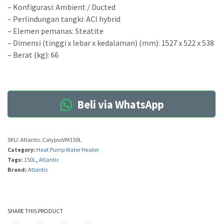
– Konfigurasi: Ambient / Ducted
– Perlindungan tangki: ACI hybrid
– Elemen pemanas: Steatite
– Dimensi (tinggi x lebar x kedalaman) (mm): 1527 x 522 x 538
– Berat (kg): 66
Beli via WhatsApp
SKU:
Atlantic.CalypsoVM150L
Category:
Heat Pump Water Heater
Tags:
150L
,
Atlantic
Brand:
Atlantic
SHARE THIS PRODUCT