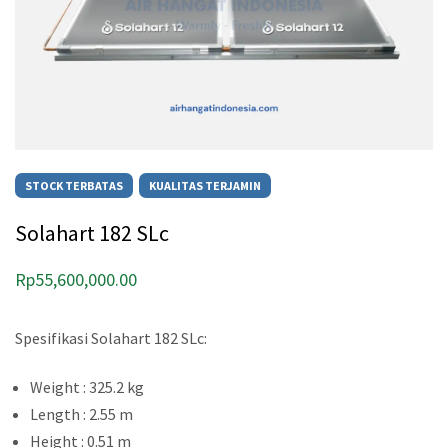
STOCK TERBATAS
KUALITAS TERJAMIN
Solahart 182 SLc
Rp
55,600,000.00
Spesifikasi Solahart 182 SLc:
Weight : 325.2 kg
Length : 2.55 m
Height : 0.51 m