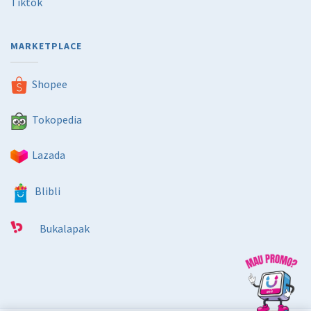
Tiktok
MARKETPLACE
Shopee
Tokopedia
Lazada
Blibli
Bukalapak