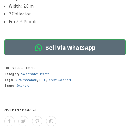
Width : 2.8 m
2 Collector
For 5-6 People
Beli via WhatsApp
SKU:
Solahart.182SLc
Category:
Solar Water Heater
Tags:
100% matahari
,
180L
,
Direct
,
Solahart
Brand:
Solahart
SHARE THIS PRODUCT